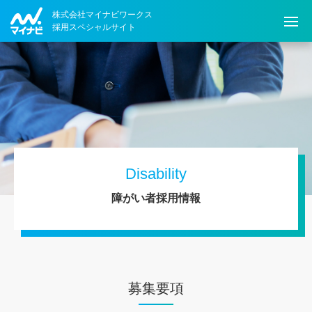
株式会社マイナビワークス
採用スペシャルサイト
会社を知る
Company
人を知る
Person
採用情報
Information
Disability
障がい者採用情報
新卒採用ENTRY
キャリア採用ENTRY
募集要項
障がい者採用ENTRY